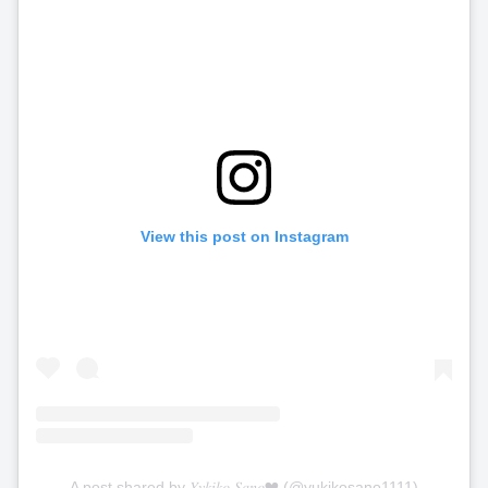
View this post on Instagram
A post shared by 𝑌𝑣𝑘𝑖𝑘𝑜 𝑆𝑎𝑛𝑜❤︎ (@yukikosano1111)