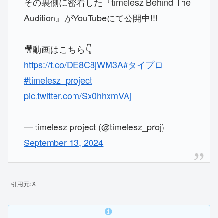
その裏側に密着した『timelesz Behind The
Audition』がYouTubeにて公開中!!!
🎥動画はこちら👇
https://t.co/DE8C8jWM3A
#タイプロ
#timelesz_project
pic.twitter.com/Sx0hhxmVAj
— timelesz project (@timelesz_proj)
September 13, 2024
引用元:X