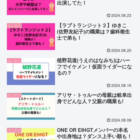
出演してた！
2024.08.23
【ラブトランジット２】ゆきこ
エンタメ
(佐野友紀子)の職業は？歯科衛生
士で弟も！
2024.08.20
植野花道(うえのはなみち)はハー
エンタメ
フでイケメン！仮面ライダーにな
るの？
2024.08.16
アリサ・トゥルーの母親は岐阜出
エンタメ
身でどんな人？父親の職業も!
2024.08.09
ONE OR EIHGTメンバーの本名
エンタメ
や出身地は？ダンス上手い順も！