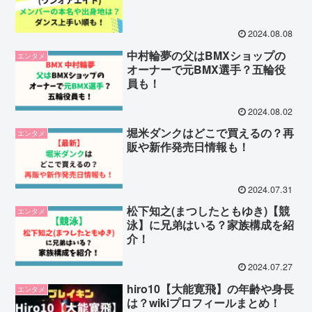
2024.08.08
中村輪夢の父はBMXショップの
エンタメ
オーナーで元BMX選手？五輪役
員も！
2024.08.02
堀米ダンクはどこで買えるの？再
エンタメ
販や新作発売日情報も！
2024.07.31
松下知之(まつしたともゆき)【競
エンタメ
泳】に兄弟はいる？家族構成を紹
介！
2024.07.27
hiro10【大能寛飛】の年齢や身長
エンタメ
は？wikiプロフィールまとめ！